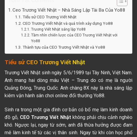
Tóm Tắt Contents
Ceo Trương Viết Nhật – Nhà Sáng Lập Tài Ba Của Yo88
Tiểu sử CEO Trương Viết Nhật
CEO Trương Viết Nhật và quá trình xây dựng Yo88
Trương Viết Nhật sáng lập Yo88
Tầm nhìn chiến lược của CEO Trương Viết Nhật với
Yo88
Thành tựu của CEO Trương Viết Nhật và Yo88
Tiểu sử CEO Trương Viết Nhật
Trương Viết Nhật sinh ngày 5/6/1989 tại Tây Ninh, Việt Nam.
Anh mang hai dòng máu Việt – Trung do có mẹ là người
Quảng Đông, Trung Quốc. Anh chàng 8X này là nhà sáng lập
kiêm vận hành sân chơi online đổi thưởng Yo88.
Sinh ra trong một gia đình cơ bản có bố mẹ làm kinh doanh
đồ gỗ,
CEO Trương Viết Nhật
không phải chịu cảnh nghèo
khó. Ngược lại, ngay từ sớm, anh đã thừa hưởng được đam
mê làm kinh tế từ các vị thân sinh. Ngay từ khi còn học phổ