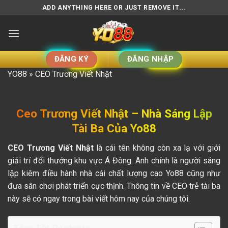
Bỏ
ADD ANYTHING HERE OR JUST REMOVE IT...
qua
nội
dung
ĐĂNG KÝ
ĐĂNG NHẬP
YO88
»
CEO Trương Viết Nhật
Ceo Trương Viết Nhật – Nhà Sáng Lập
Tài Ba Của Yo88
CEO Trương Viết Nhật
là cái tên không còn xa lạ với giới
giải trí đổi thưởng khu vực Á Đông. Anh chính là người sáng
lập kiêm điều hành nhà cái chất lượng cao Yo88 cũng như
đưa sân chơi phát triển cực thịnh. Thông tin về CEO trẻ tài ba
này sẽ có ngay trong bài viết hôm nay của chúng tôi.