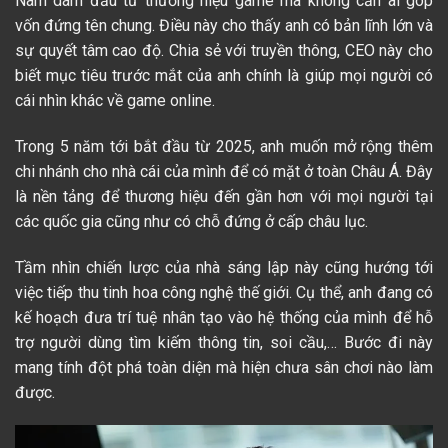
Nam dám đầu tư thương hiệu game mà không cần ai góp
vốn đứng tên chung. Điều này cho thấy anh có bản lĩnh lớn và
sự quyết tâm cao độ. Chia sẻ với truyền thông, CEO này cho
biết mục tiêu trước mắt của anh chính là giúp mọi người có
cái nhìn khác về game online.
Trong 5 năm tới bắt đầu từ 2025, anh muốn mở rộng thêm
chi nhánh cho nhà cái của mình để có mặt ở toàn Châu Á. Đây
là nền tảng để thương hiệu đến gần hơn với mọi người tại
các quốc gia cũng như có chỗ đứng ở cấp châu lục.
Tầm nhìn chiến lược của nhà sáng lập này cũng hướng tới
việc tiếp thu tinh hoa công nghệ thế giới. Cụ thể, anh đang có
kế hoạch đưa trí tuệ nhân tạo vào hệ thống của mình để hỗ
trợ người dùng tìm kiếm thông tin, soi cầu,… Bước đi này
mang tính đột phá toàn diện mà hiện chưa sân chơi nào làm
được.