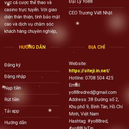
Đại Lý Yo88
vực cá cược thể thao và
casino trực tuyến. Với giao
CEO Trương Viết Nhật
diện thân thiện, tính bảo mật
cao và dịch vụ chăm sóc
khách hàng chuyên nghiệp,
HƯỚNG DẪN
ĐỊA CHỈ
Website:
Đăng ký
https://siteji.in.net/
Đăng nhập
Hotline: 0708 504 425
Email:
Nạp tiền
yo88redred@gmail.com
Rút tiền
Address: 38 Đường số 2,
Khu phố 9, Bình Tân, Hồ Chí
Tải app
Minh, Việt Nam
Hashtag: #yo88red,
Hướng dẫn
#yo88UyTin,