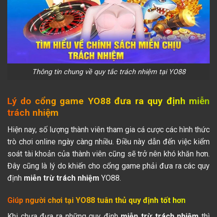
Thông tin chung về quy tắc trách nhiệm tại YO88
Lý do cổng game YO88 đưa ra quy định miễn
trách nhiệm
Hiện nay, số lượng thành viên tham gia cá cược các hình thức
trò chơi online ngày càng nhiều. Điều này dẫn đến việc kiểm
soát tài khoản của thành viên cũng sẽ trở nên khó khăn hơn.
Đây cũng là lý do khiến cho cổng game phải đưa ra các quy
định
miễn trừ trách nhiệm
YO88.
Giúp người chơi tại YO88 tuân thủ quy định tốt hơn
Khi chưa đưa ra những quy định
miễn trừ trách nhiệm
thì