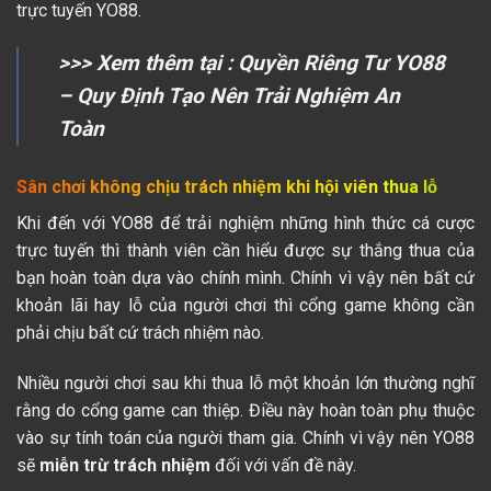
trực tuyến YO88.
>>> Xem thêm tại :
Quyền Riêng Tư YO88
– Quy Định Tạo Nên Trải Nghiệm An
Toàn
Sân chơi không chịu trách nhiệm khi hội viên thua lỗ
Khi đến với YO88 để trải nghiệm những hình thức cá cược
trực tuyến thì thành viên cần hiểu được sự thắng thua của
bạn hoàn toàn dựa vào chính mình. Chính vì vậy nên bất cứ
khoản lãi hay lỗ của người chơi thì cổng game không cần
phải chịu bất cứ trách nhiệm nào.
Nhiều người chơi sau khi thua lỗ một khoản lớn thường nghĩ
rằng do cổng game can thiệp. Điều này hoàn toàn phụ thuộc
vào sự tính toán của người tham gia. Chính vì vậy nên YO88
sẽ
miễn trừ trách nhiệm
đối với vấn đề này.