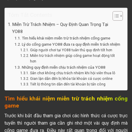
Tóm Tắt Contents
Miễn Trừ Trách Nhiệm – Quy Định Quan Trọng Tại
YO88
Tìm hiểu khái niệm miễn trừ trách nhiệm cổng game
Lý do cổng game YO88 đưa ra quy định miễn trách nhiệm
Giúp người chơi tại YO88 tuân thủ quy định tốt hơn
Miễn trừ trách nhiệm giúp cổng game hoạt động tốt
hơn
Những quy định miễn chịu trách nhiệm của YO88
Sân chơi không chịu trách nhiệm khi hội viên thua lỗ
Gian lận dẫn đến bị khóa tài khoản cá cược online
Tiết lộ thông tin dẫn đến tài khoản bị tấn công
Tìm hiểu khái niệm miễn trừ trách nhiệm cổng
game
Trước khi bắt đầu tham gia chơi các hình thức cá cược trực
tuyến thì người tham gia cần ghi nhớ một vài quy định mà
cổng game đưa ra. Điều này rất quan trọng đối với người